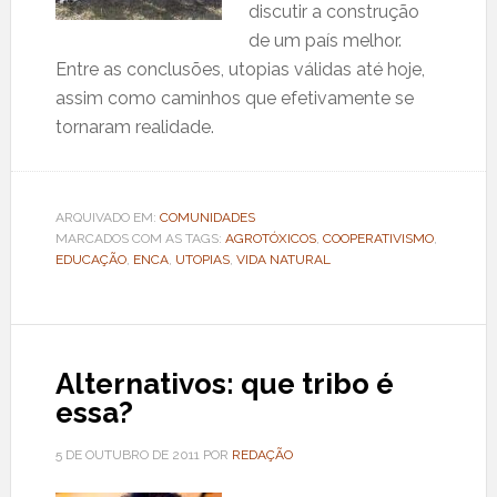
discutir a construção
de um país melhor.
Entre as conclusões, utopias válidas até hoje,
assim como caminhos que efetivamente se
tornaram realidade.
ARQUIVADO EM:
COMUNIDADES
MARCADOS COM AS TAGS:
AGROTÓXICOS
,
COOPERATIVISMO
,
EDUCAÇÃO
,
ENCA
,
UTOPIAS
,
VIDA NATURAL
Alternativos: que tribo é
essa?
5 DE OUTUBRO DE 2011
POR
REDAÇÃO