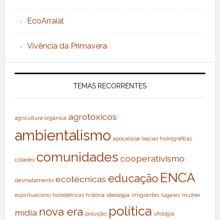
EcoArraial
Vivência da Primavera
TEMAS RECORRENTES
agrotóxicos
agricultura orgânica
ambientalismo
apocalipse
bacias hidrográficas
comunidades
cooperativismo
cidades
ENCA
educação
ecotécnicas
desmatamento
espiritualismo
hidrelétricas
história
ideologia
imigrantes
lugares
mulher
política
nova era
mídia
poluição
ufologia