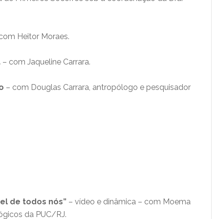
com Heitor Moraes.
a
– com Jaqueline Carrara.
o
– com Douglas Carrara, antropólogo e pesquisador
pel de todos nós”
– vídeo e dinâmica – com Moema
lógicos da PUC/RJ.