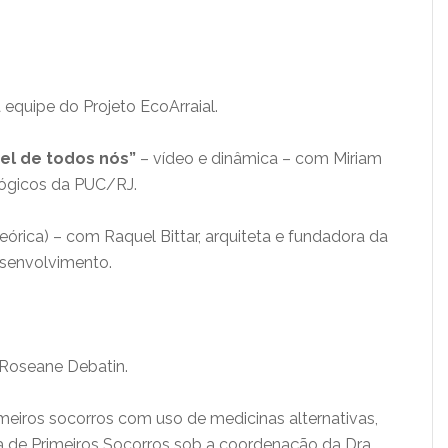
equipe do Projeto EcoArraial.
pel de todos nós”
– vídeo e dinâmica – com Miriam
ógicos da PUC/RJ.
eórica) – com Raquel Bittar, arquiteta e fundadora da
senvolvimento.
 Roseane Debatin.
meiros socorros com uso de medicinas alternativas,
a de Primeiros Socorros sob a coordenação da Dra.