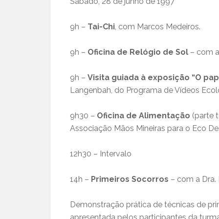
Sábado, 28 de junho de 1997
9h –
Tai-Chi
, com Marcos Medeiros.
9h –
Oficina de Relógio de Sol
– com a 
9h –
Visita guiada à exposição “O pa
Langenbah, do Programa de Vídeos Ecol
9h30 –
Oficina de Alimentação
(parte t
Associação Mãos Mineiras para o Eco De
12h30 – Intervalo
14h –
Primeiros Socorros
– com a Dra.
Demonstração prática de técnicas de pri
apresentada pelos participantes da turm