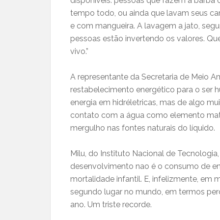
disponíveis: pessoas que fazem a barba 
tempo todo, ou ainda que lavam seus car
e com mangueira. A lavagem a jato, segund
pessoas estão invertendo os valores. Que
vivo.”
A representante da Secretaria de Meio A
restabelecimento energético para o ser 
energia em hidréletricas, mas de algo muit
contato com a água como elemento matri
mergulho nas fontes naturais do líquido.
Milu, do Instituto Nacional de Tecnologia
desenvolvimento nao é o consumo de ene
mortalidade infantil. E, infelizmente, em
segundo lugar no mundo, em termos perc
ano. Um triste recorde.