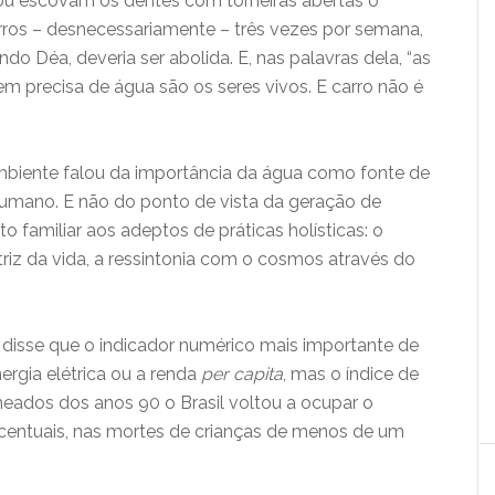
ou escovam os dentes com torneiras abertas o
ros – desnecessariamente – três vezes por semana,
o Déa, deveria ser abolida. E, nas palavras dela, “as
m precisa de água são os seres vivos. E carro não é
mbiente falou da importância da água como fonte de
humano. E não do ponto de vista da geração de
o familiar aos adeptos de práticas holísticas: o
z da vida, a ressintonia com o cosmos através do
, disse que o indicador numérico mais importante de
rgia elétrica ou a renda
per capita
, mas o índice de
 meados dos anos 90 o Brasil voltou a ocupar o
entuais, nas mortes de crianças de menos de um