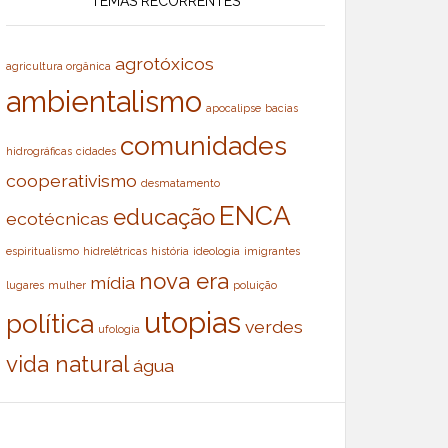
TEMAS RECORRENTES
agrotóxicos
agricultura orgânica
ambientalismo
apocalipse
bacias
comunidades
hidrográficas
cidades
cooperativismo
desmatamento
ENCA
educação
ecotécnicas
espiritualismo
hidrelétricas
história
ideologia
imigrantes
nova era
mídia
lugares
mulher
poluição
utopias
política
verdes
ufologia
vida natural
água