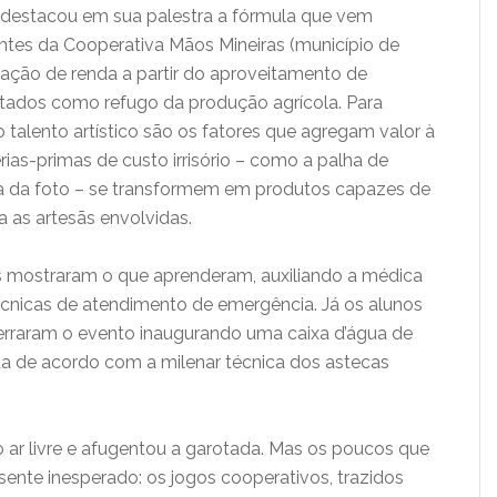
destacou em sua palestra a fórmula que vem
antes da Cooperativa Mãos Mineiras (município de
eração de renda a partir do aproveitamento de
rtados como refugo da produção agrícola. Para
e o talento artístico são os fatores que agregam valor à
as-primas de custo irrisório – como a palha de
sa da foto – se transformem em produtos capazes de
a as artesãs envolvidas.
s mostraram o que aprenderam, auxiliando a médica
cnicas de atendimento de emergência. Já os alunos
cerraram o evento inaugurando uma caixa d’água de
ída de acordo com a milenar técnica dos astecas
 ar livre e afugentou a garotada. Mas os poucos que
te inesperado: os jogos cooperativos, trazidos