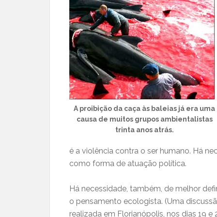
A proibição da caça às baleias já era uma
causa de muitos grupos ambientalistas
trinta anos atrás.
é a violência contra o ser humano. Há nec
como forma de atuação política.
Há necessidade, também, de melhor defini
o pensamento ecologista. (Uma discus
realizada em Florianópolis, nos dias 19 e