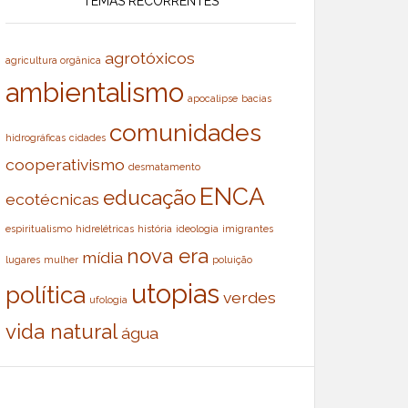
TEMAS RECORRENTES
agrotóxicos
agricultura orgânica
ambientalismo
apocalipse
bacias
comunidades
hidrográficas
cidades
cooperativismo
desmatamento
ENCA
educação
ecotécnicas
espiritualismo
hidrelétricas
história
ideologia
imigrantes
nova era
mídia
lugares
mulher
poluição
utopias
política
verdes
ufologia
vida natural
água