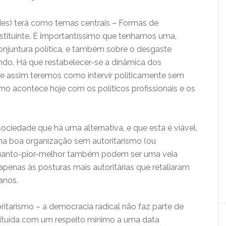
es) terá como temas centrais – Formas de
tituinte. É importantíssimo que tenhamos uma,
onjuntura política, e também sobre o desgaste
ndo. Há que restabelecer-se a dinâmica dos
 assim teremos como intervir politicamente sem
 acontece hoje com os políticos profissionais e os
ociedade que há uma alternativa, e que esta é viável.
ma boa organização sem autoritarismo (ou
 quanto-pior-melhor também podem ser uma veia
apenas às posturas mais autoritárias que retaliaram
anos.
tarismo – a democracia radical não faz parte de
nstituída com um respeito mínimo a uma data